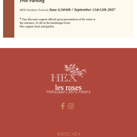
les roses
Hekslaan | 3870 Heers
VISITE HEX