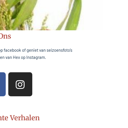
 Ons
op facebook of geniet van seizoensfoto’s
inen van Hex op Instagram.
I
n
s
t
a
te Verhalen
g