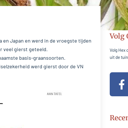
Volg
ina en Japan en werd in de vroegste tijden
 veel gierst geteeld.
Volg Hex 
ornaamste basis-graansoorten.
uit de tu
edselzekerheid werd gierst door de VN
F
a
c
e
b
Recen
o