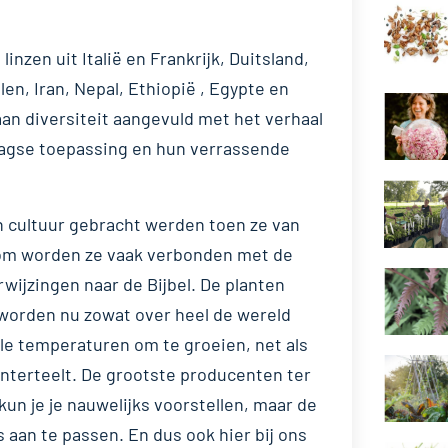
o
k
zen uit Italië en Frankrijk, Duitsland,
len, Iran, Nepal, Ethiopië , Egypte en
aan diversiteit aangevuld met het verhaal
aagse toepassing en hun verrassende
n cultuur gebracht werden toen ze van
rom worden ze vaak verbonden met de
ijzingen naar de Bijbel. De planten
 worden nu zowat over heel de wereld
ele temperaturen om te groeien, net als
nterteelt. De grootste producenten ter
un je je nauwelijks voorstellen, maar de
s aan te passen. En dus ook hier bij ons