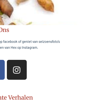
 Ons
op facebook of geniet van seizoensfoto’s
inen van Hex op Instagram.
I
n
s
t
a
te Verhalen
g