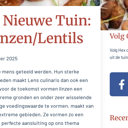
 Nieuwe Tuin:
inzen/Lentils
Volg
Volg Hex 
uit de tu
ber 2025
e mens geteeld werden. Hun sterke
F
den maakt Lens culinaris dan ook een
a
k voor de toekomst vormen linzen een
c
xtreme gronden en onder zeer wisselende
e
e voedingswaarde te vormen, maakt van
b
in extreme gebieden. Ze vormen zo een
Recen
n perfecte aansluiting op ons thema
o