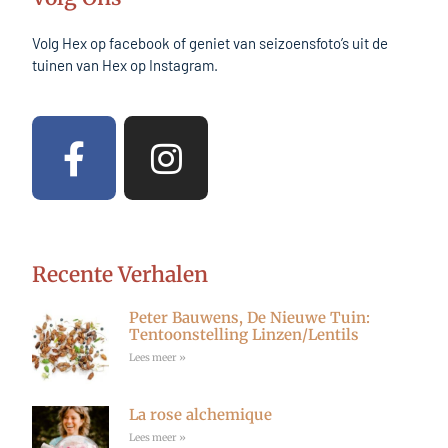
Volg Hex op facebook of geniet van seizoensfoto’s uit de
tuinen van Hex op Instagram.
F
I
a
n
c
s
e
t
b
a
Recente Verhalen
o
g
Peter Bauwens, De Nieuwe Tuin:
o
r
Tentoonstelling Linzen/Lentils
Lees meer »
k
a
m
La rose alchemique
Lees meer »