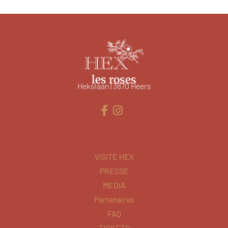
les roses
Hekslaan | 3870 Heers
VISITE HEX
PRESSE
MEDIA
Partenaires
FAQ
TICKETS