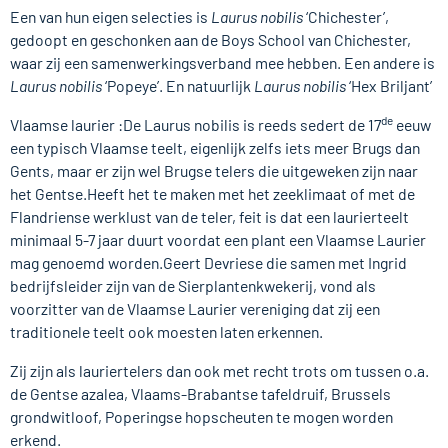
Een van hun eigen selecties is
Laurus nobilis
‘Chichester’,
gedoopt en geschonken aan de Boys School van Chichester,
waar zij een samenwerkingsverband mee hebben. Een andere is
Laurus nobilis
‘Popeye’. En natuurlijk
Laurus nobilis
‘Hex Briljant’
de
Vlaamse laurier :De Laurus nobilis is reeds sedert de 17
eeuw
een typisch Vlaamse teelt, eigenlijk zelfs iets meer Brugs dan
Gents, maar er zijn wel Brugse telers die uitgeweken zijn naar
het Gentse.Heeft het te maken met het zeeklimaat of met de
Flandriense werklust van de teler, feit is dat een laurierteelt
minimaal 5-7 jaar duurt voordat een plant een Vlaamse Laurier
mag genoemd worden.Geert Devriese die samen met Ingrid
bedrijfsleider zijn van de Sierplantenkwekerij, vond als
voorzitter van de Vlaamse Laurier vereniging dat zij een
traditionele teelt ook moesten laten erkennen.
Zij zijn als lauriertelers dan ook met recht trots om tussen o.a.
de Gentse azalea, Vlaams-Brabantse tafeldruif, Brussels
grondwitloof, Poperingse hopscheuten te mogen worden
erkend.