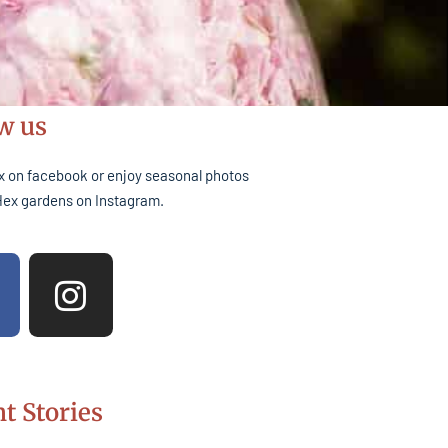
w us
x on facebook or enjoy seasonal photos
Hex gardens on Instagram.
I
n
s
t
a
t Stories
g