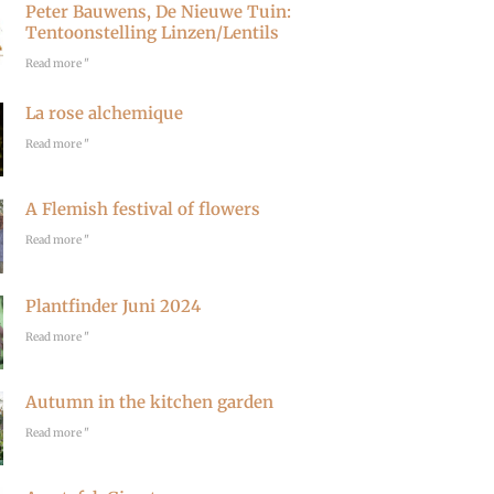
Peter Bauwens, De Nieuwe Tuin:
r
Tentoonstelling Linzen/Lentils
a
Read more "
m
La rose alchemique
Read more "
A Flemish festival of flowers
Read more "
Plantfinder Juni 2024
Read more "
Autumn in the kitchen garden
Read more "