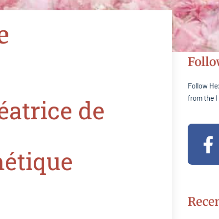
e
Follo
Follow He
from the 
éatrice de
F
a
métique
c
e
b
Recen
o