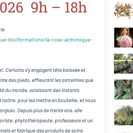
026 9h – 18h
o
k
ink
ue-bio/formations/la-rose-alchimique-
at. Certains s’y engagent tête baissée et
ointe des pieds, effleurant les astreintes que
té du monde, saisissant des instants
 naître, pour les mettre en bouteille, et nous
Gargiulo. Depuis plus de trente ans, elle
rboriste, phytothérapeute, professeure et un
nels et fabrique des produits de soins