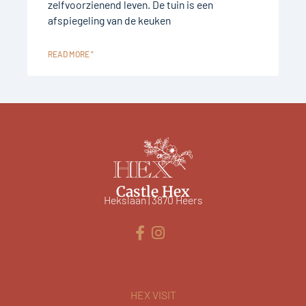
zelfvoorzienend leven. De tuin is een
afspiegeling van de keuken
READ MORE "
Castle Hex
Hekslaan | 3870 Heers
HEX VISIT