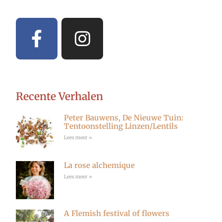
F
I
a
n
c
s
e
t
b
a
Recente Verhalen
o
g
Peter Bauwens, De Nieuwe Tuin:
o
r
Tentoonstelling Linzen/Lentils
Lees meer »
k
a
m
La rose alchemique
Lees meer »
A Flemish festival of flowers