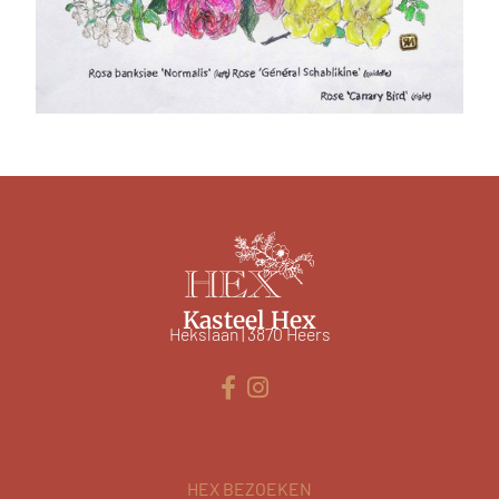
Kasteel Hex
Hekslaan | 3870 Heers
HEX BEZOEKEN