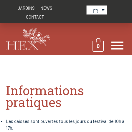
Aller
JARDINS
NEWS
au
FR
contenu
CONTACT
M
0
pr
Informations
pratiques
Les caisses sont ouvertes tous les jours du festival de 10h à
17h.