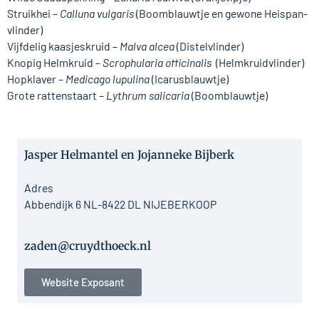
Struikhei –
Calluna vulgaris
(Boomblauwtje en gewone Heispan-
vlinder)
Vijfdelig kaasjeskruid –
Malva alcea
(Distelvlinder)
Knopig Helmkruid –
Scrophularia officinalis
(Helmkruidvlinder)
Hopklaver –
Medicago lupulina
(Icarusblauwtje)
Grote rattenstaart –
Lythrum salicaria
(Boomblauwtje)
Jasper Helmantel en Jojanneke Bijberk
Adres
Abbendijk 6 NL-8422 DL NIJEBERKOOP
zaden@cruydthoeck.nl
Website Exposant