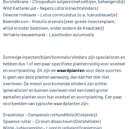
Borstelkrans
– Clinopodium vulgare
(metselbijen, behangersbij)
Wild Kattenkruid –
Nepeta cataria
(nachtvlinders)
Gewone rolklaver –
Lotus corniculatus
(o.a. Icarusblauwtje)
Beemdkroon –
Knautia arvensis
(zeer goede insectenplant,
altijd eronder bedolven, onder andere de Knautiabij)
Vertakte leeuwentand –
Leonthodon autumnalis
Sommige insecten/bijen/hommels/vlinders zijn specialisten en
hebben dus 1 of een paar specifieke planten nodig voor voedsel
en voortplanting. Dit zijn de
waardplanten
voor deze soorten.
Is geen van deze planten aanwezig, dan kan het dier niet
overleven. De meest voorkomende vlinders zijn echter
‘generalisten’ en kunnen overleven met een (veel) groter
aantallen planten voor hun voedsel en voortplanting. Een paar
voorbeelden van typische waardplanten zijn:
Grasklokje –
Campanula rothundifolia
(Klokjesbij)
Spaanse ruiter –
Cirsium dissecteum
(Distelvlinder)
Wilde Judaspenning –
Lunaria rediviva
(Oranjetipje)