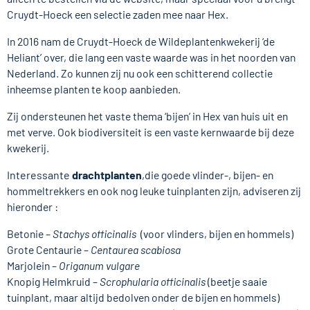
Cruydt-Hoeck een selectie zaden mee naar Hex.
In 2016 nam de Cruydt-Hoeck de Wildeplantenkwekerij ‘de
Heliant’ over, die lang een vaste waarde was in het noorden van
Nederland. Zo kunnen zij nu ook een schitterend collectie
inheemse planten te koop aanbieden.
Zij ondersteunen het vaste thema ‘bijen’ in Hex van huis uit en
met verve. Ook biodiversiteit is een vaste kernwaarde bij deze
kwekerij.
Interessante
drachtplanten
,
die goede vlinder-, bijen- en
hommeltrekkers en ook nog leuke tuinplanten zijn, adviseren zij
hieronder :
Betonie –
Stachys officinalis
(voor vlinders, bijen en hommels)
Grote Centaurie –
Centaurea scabiosa
Marjolein –
Origanum vulgare
Knopig Helmkruid –
Scrophularia officinalis
(beetje saaie
tuinplant, maar altijd bedolven onder de bijen en hommels)