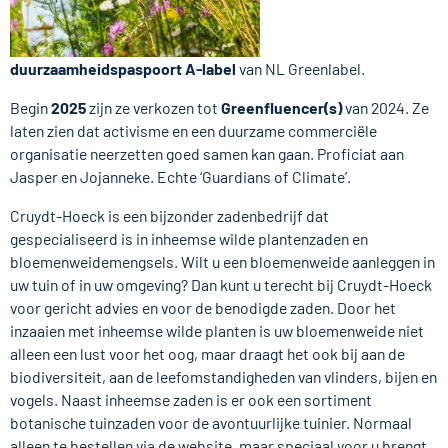
duurzaamheidspaspoort A-label
van NL Greenlabel.
Begin
2025
zijn ze verkozen tot
Greenfluencer(s)
van 2024. Ze
laten zien dat activisme en een duurzame commerciële
organisatie neerzetten goed samen kan gaan. Proficiat aan
Jasper en Jojanneke. Echte ‘Guardians of Climate’.
Cruydt-Hoeck is een bijzonder zadenbedrijf dat
gespecialiseerd is in inheemse wilde plantenzaden en
bloemenweidemengsels. Wilt u een bloemenweide aanleggen in
uw tuin of in uw omgeving? Dan kunt u terecht bij Cruydt-Hoeck
voor gericht advies en voor de benodigde zaden. Door het
inzaaien met inheemse wilde planten is uw bloemenweide niet
alleen een lust voor het oog, maar draagt het ook bij aan de
biodiversiteit, aan de leefomstandigheden van vlinders, bijen en
vogels. Naast inheemse zaden is er ook een sortiment
botanische tuinzaden voor de avontuurlijke tuinier. Normaal
alleen te bestellen via de website, maar speciaal voor u brengt