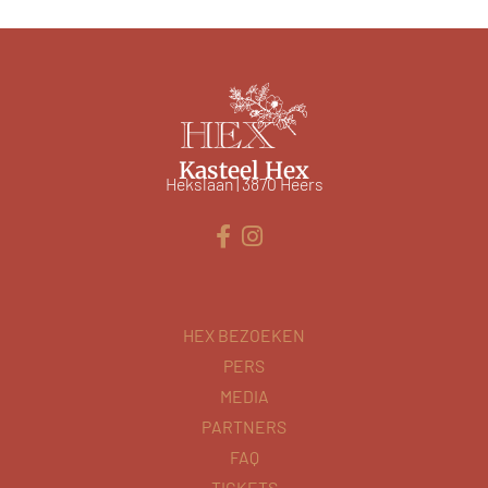
Kasteel Hex
Hekslaan | 3870 Heers
HEX BEZOEKEN
PERS
MEDIA
PARTNERS
FAQ
TICKETS