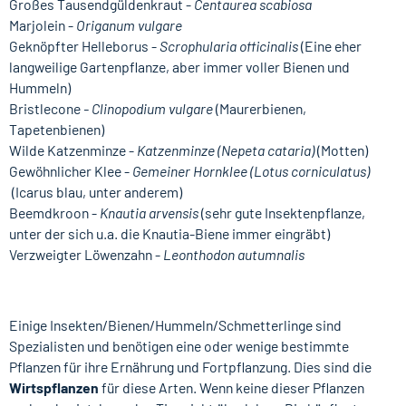
Großes Tausendgüldenkraut -
Centaurea scabiosa
Marjolein -
Origanum vulgare
Geknöpfter Helleborus -
Scrophularia officinalis
(Eine eher
langweilige Gartenpflanze, aber immer voller Bienen und
Hummeln)
Bristlecone
- Clinopodium vulgare
(Maurerbienen,
Tapetenbienen)
Wilde Katzenminze -
Katzenminze (Nepeta cataria)
(Motten)
Gewöhnlicher Klee -
Gemeiner Hornklee (Lotus corniculatus)
(Icarus blau, unter anderem)
Beemdkroon -
Knautia arvensis
(sehr gute Insektenpflanze,
unter der sich u.a. die Knautia-Biene immer eingräbt)
Verzweigter Löwenzahn -
Leonthodon autumnalis
Einige Insekten/Bienen/Hummeln/Schmetterlinge sind
Spezialisten und benötigen eine oder wenige bestimmte
Pflanzen für ihre Ernährung und Fortpflanzung. Dies sind die
Wirtspflanzen
für diese Arten. Wenn keine dieser Pflanzen