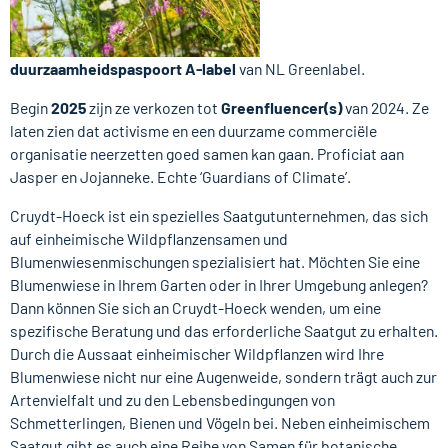
duurzaamheidspaspoort A-label
van NL Greenlabel.
Begin
2025
zijn ze verkozen tot
Greenfluencer(s)
van 2024. Ze
laten zien dat activisme en een duurzame commerciële
organisatie neerzetten goed samen kan gaan. Proficiat aan
Jasper en Jojanneke. Echte ‘Guardians of Climate’.
Cruydt-Hoeck ist ein spezielles Saatgutunternehmen, das sich
auf einheimische Wildpflanzensamen und
Blumenwiesenmischungen spezialisiert hat. Möchten Sie eine
Blumenwiese in Ihrem Garten oder in Ihrer Umgebung anlegen?
Dann können Sie sich an Cruydt-Hoeck wenden, um eine
spezifische Beratung und das erforderliche Saatgut zu erhalten.
Durch die Aussaat einheimischer Wildpflanzen wird Ihre
Blumenwiese nicht nur eine Augenweide, sondern trägt auch zur
Artenvielfalt und zu den Lebensbedingungen von
Schmetterlingen, Bienen und Vögeln bei. Neben einheimischem
Saatgut gibt es auch eine Reihe von Samen für botanische