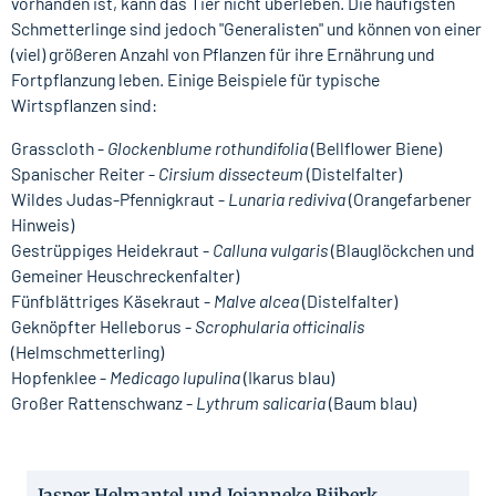
vorhanden ist, kann das Tier nicht überleben. Die häufigsten
Schmetterlinge sind jedoch "Generalisten" und können von einer
(viel) größeren Anzahl von Pflanzen für ihre Ernährung und
Fortpflanzung leben. Einige Beispiele für typische
Wirtspflanzen sind:
Grasscloth -
Glockenblume rothundifolia
(Bellflower Biene)
Spanischer Reiter -
Cirsium dissecteum
(Distelfalter)
Wildes Judas-Pfennigkraut -
Lunaria rediviva
(Orangefarbener
Hinweis)
Gestrüppiges Heidekraut -
Calluna vulgaris
(Blauglöckchen und
Gemeiner Heuschreckenfalter)
Fünfblättriges Käsekraut -
Malve alcea
(Distelfalter)
Geknöpfter Helleborus -
Scrophularia officinalis
(Helmschmetterling)
Hopfenklee -
Medicago lupulina
(Ikarus blau)
Großer Rattenschwanz -
Lythrum salicaria
(Baum blau)
Jasper Helmantel und Jojanneke Bijberk