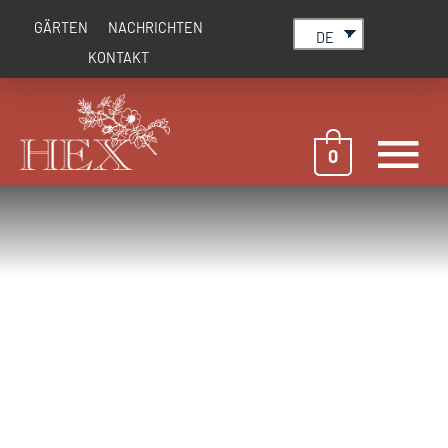
Zum
GÄRTEN
NACHRICHTEN
Inhalt
DE
springen
KONTAKT
H
0