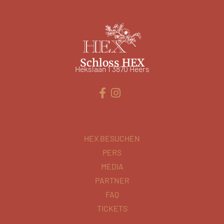
Schloss HEX
Hekslaan 1 3870 Heers
HEX BESUCHEN
PERS
MEDIA
PARTNER
FAQ
TICKETS