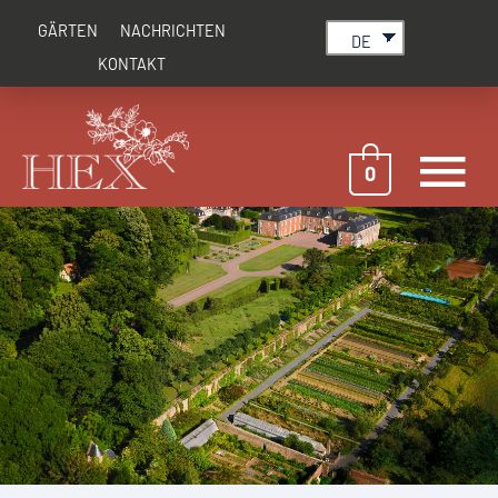
Zum
GÄRTEN
NACHRICHTEN
Inhalt
DE
springen
KONTAKT
H
0