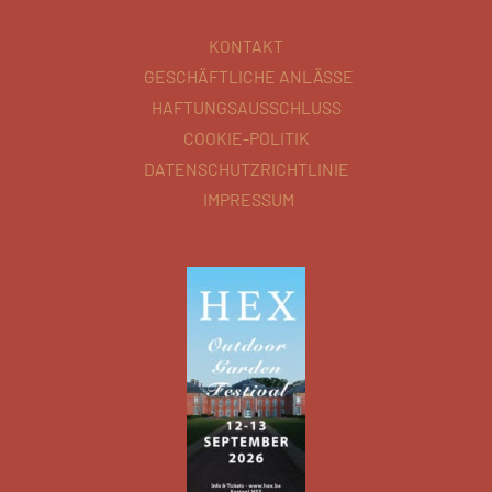
KONTAKT
GESCHÄFTLICHE ANLÄSSE
HAFTUNGSAUSSCHLUSS
COOKIE-POLITIK
DATENSCHUTZRICHTLINIE
IMPRESSUM