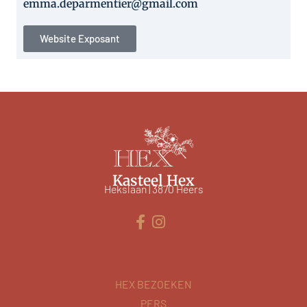
emma.deparmentier@gmail.com
Website Exposant
Kasteel Hex
Hekslaan | 3870 Heers
HEX BEZOEKEN
PERS