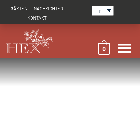
Zum
GÄRTEN
NACHRICHTEN
Inhalt
DE
springen
KONTAKT
H
0