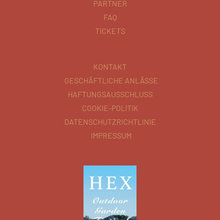
PARTNER
FAQ
TICKETS
KONTAKT
GESCHÄFTLICHE ANLÄSSE
HAFTUNGSAUSSCHLUSS
COOKIE-POLITIK
DATENSCHUTZRICHTLINIE
IMPRESSUM