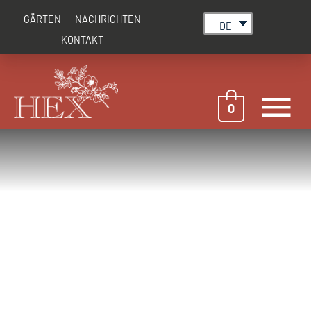
Zum
GÄRTEN
NACHRICHTEN
Inhalt
DE
springen
KONTAKT
H
0