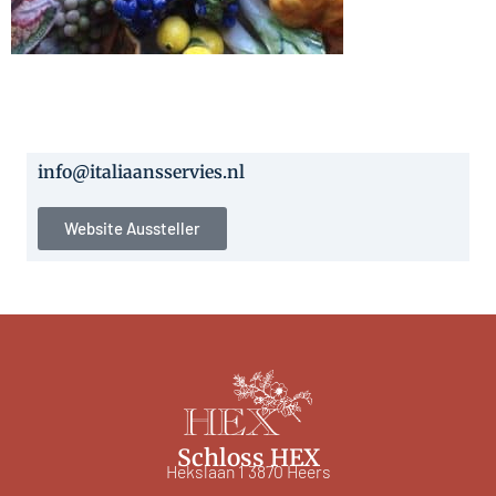
info@italiaansservies.nl
Website Aussteller
Schloss HEX
Hekslaan 1 3870 Heers